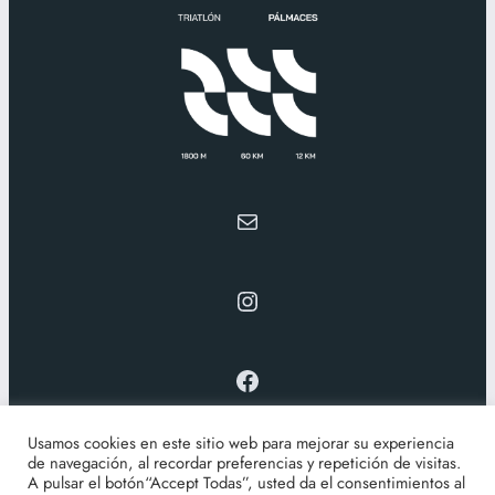
triatlonpalmaces@gmail.com
Instagram
Facebook
Información
Inscripciones
Clasificaciones
Travesía
Usamos cookies en este sitio web para mejorar su experiencia
Trail del Picozo
Fotos
Acerca de
Contacto
de navegación, al recordar preferencias y repetición de visitas.
A pulsar el botón“Accept Todas”, usted da el consentimientos al
Buscar