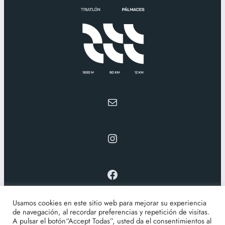
triatlonpalmaces@gmail.com
Instagram
Facebook
Información
Inscripciones
Clasificaciones
Travesía
Usamos cookies en este sitio web para mejorar su experiencia
Trail del Picozo
Fotos
Acerca de
Contacto
de navegación, al recordar preferencias y repetición de visitas.
A pulsar el botón“Accept Todas”, usted da el consentimientos al
Buscar