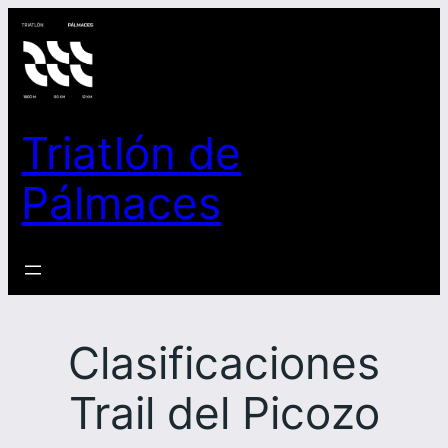
Saltar
al
contenido
Triatlón de
Pálmaces
Clasificaciones
Trail del Picozo